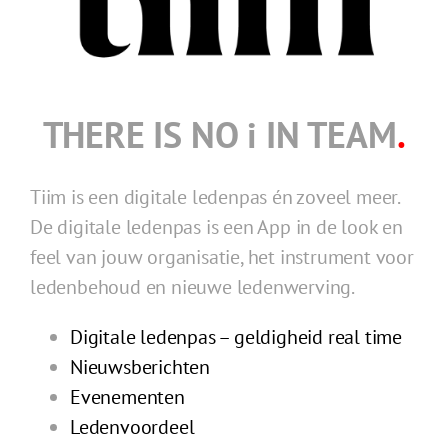
THERE IS NO i IN TEAM
.
Tiim is een digitale ledenpas én zoveel meer.
De digitale ledenpas is een App in de look en
feel van jouw organisatie, het instrument voor
ledenbehoud en nieuwe ledenwerving.
Digitale ledenpas – geldigheid real time
Nieuwsberichten
Evenementen
Ledenvoordeel