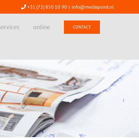
+31 (72) 850 10 90
|
info@mediapoint.nl
services
online
CONTACT