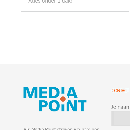
Alles onder 1 dak!
CONTACT
Je naa
Als Media Point streven we naar een