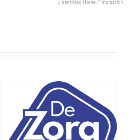
U bent hier
:
Home
/
impression