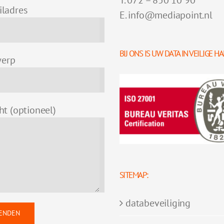
T. 072 – 850 10 90
iladres
E. info@mediapoint.nl
BIJ ONS IS UW DATA IN VEILIGE 
erp
cht (optioneel)
SITEMAP:
databeveiliging