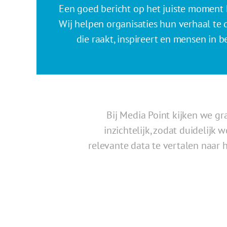
Een goed bericht op het juiste moment 
Wij helpen organisaties hun verhaal te
die raakt, inspireert en mensen in 
Bij Media Point kijken we g
inzichtelijk, zodat duidelij
relevante data te vertalen naar 