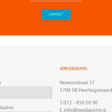
CONTACT
ADRESGEGEVENS:
m
Newtonstraat 27
1704 SB Heerhugowaar
T. 072 – 850 10 90
iladres
E. info@mediapoint.nl