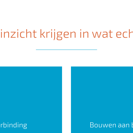
nzicht krijgen in wat ec
rbinding
Bouwen aan b