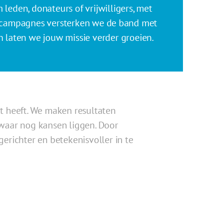
 leden, donateurs of vrijwilligers, met
campagnes versterken we de band met
 laten we jouw missie verder groeien.
t heeft. We maken resultaten
 waar nog kansen liggen. Door
erichter en betekenisvoller in te