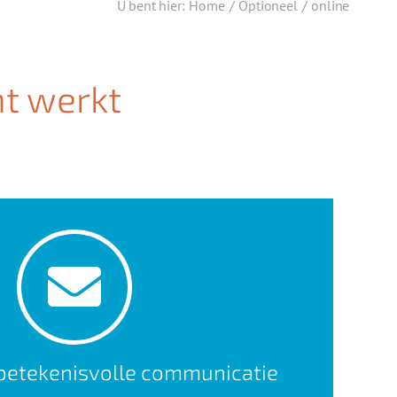
U bent hier
:
Home
/
Optioneel
/
online
ht werkt
etekenisvolle communicatie