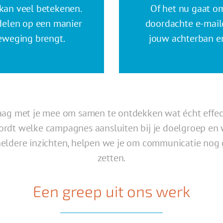
kan veel betekenen.
Of het nu gaat om
 delen op een manier
doordachte
e-mail
beweging brengt.
jouw achterban en
raag met je mee om samen te ontdekken wat écht effec
k wordt welke campagnes aansluiten bij je doelgroep en
heldere inzichten, helpen we je om communicatie nog g
zetten.
Een greep uit ons werk