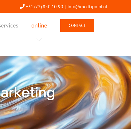
+31 (72) 850 10 90
|
info@mediapoint.nl
services
online
CONTACT