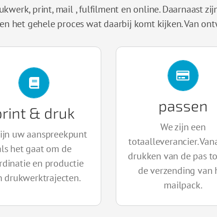
ukwerk, print, mail , fulfilment en online. Daarnaast zi
 en het gehele proces wat daarbij komt kijken. Van on
passen
print & druk
We zijn een
BEKIJK
BEKIJK
zijn uw aanspreekpunt
totaalleverancier. Van
als het gaat om de
drukken van de pas to
rdinatie en productie
de verzending van 
n drukwerktrajecten.
mailpack.