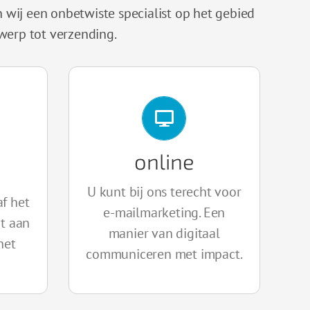
jn wij een onbetwiste specialist op het gebied
twerp tot verzending.
online
BEKIJK
U kunt bij ons terecht voor
af het
e-mailmarketing. Een
t aan
manier van digitaal
het
communiceren met impact.