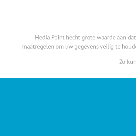
Media Point hecht grote waarde aan da
maatregelen om uw gegevens veilig te houden
Zo kun