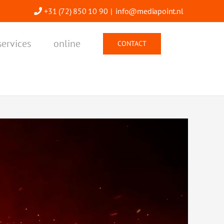
+31 (72) 850 10 90
|
info@mediapoint.nl
services
online
CONTACT