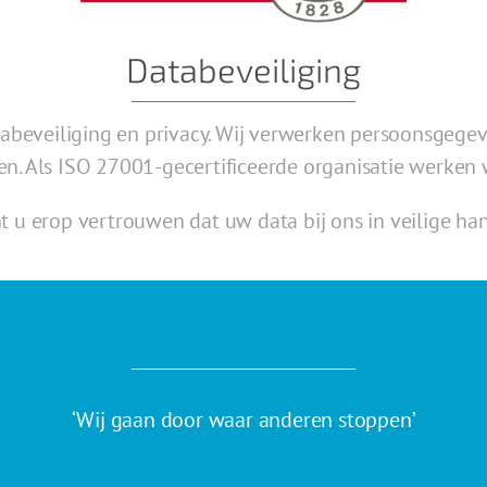
Databeveiliging
tabeveiliging en privacy. Wij verwerken persoonsgeg
. Als ISO 27001-gecertificeerde organisatie werken 
t u erop vertrouwen dat uw data bij ons in veilige han
‘Wij gaan door waar anderen stoppen’