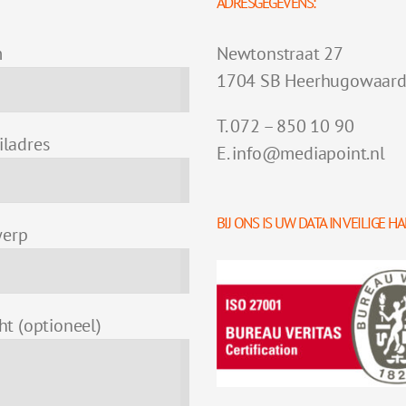
ADRESGEGEVENS:
m
Newtonstraat 27
1704 SB Heerhugowaar
T. 072 – 850 10 90
iladres
E. info@mediapoint.nl
BIJ ONS IS UW DATA IN VEILIGE 
erp
cht (optioneel)