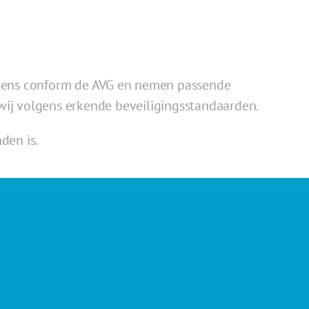
evens conform de AVG en nemen passende
wij volgens erkende beveiligingsstandaarden.
den is.