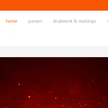
home
passen
drukwerk & mailings